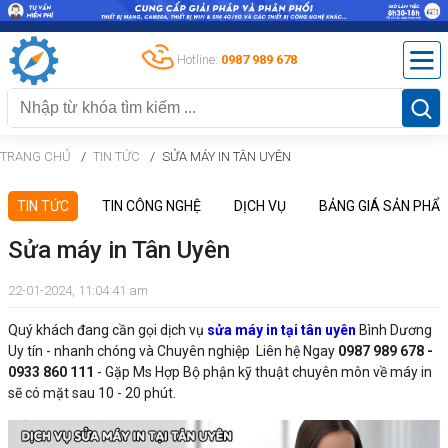
Hotline:
0987 989 678
TRANG CHỦ
TIN TỨC
SỬA MÁY IN TÂN UYÊN
TIN TỨC
TIN CÔNG NGHỆ
DỊCH VỤ
BẢNG GIÁ SẢN PHẨ
Sửa máy in Tân Uyên
22-01-2024, 11:04:41 am
Quý khách đang cần gọi dịch vụ
sửa máy in tại tân uyên
Bình Dương
Uy tín - nhanh chóng và Chuyên nghiệp Liên hệ Ngay
0987 989 678 -
0933 860 111
- Gặp Ms Hợp Bộ phận kỹ thuật chuyên môn về máy in
sẽ có mặt sau 10 - 20 phút.