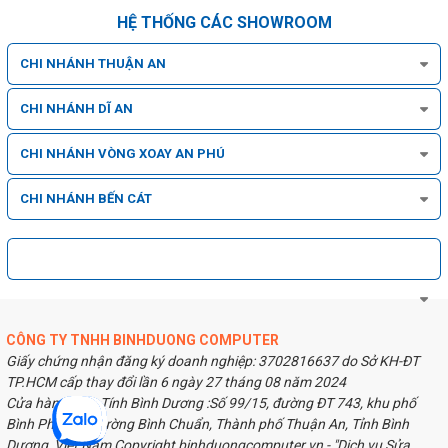
HỆ THỐNG CÁC SHOWROOM
CHI NHÁNH THUẬN AN
CHI NHÁNH DĨ AN
CHI NHÁNH VÒNG XOAY AN PHÚ
CHI NHÁNH BẾN CÁT
CÔNG TY TNHH BINHDUONG COMPUTER
Giấy chứng nhận đăng ký doanh nghiệp: 3702816637 do Sở KH-ĐT
TP.HCM cấp thay đổi lần 6 ngày 27 tháng 08 năm 2024
Cửa hàng Máy Tính Bình Dương :Số 99/15, đường ĐT 743, khu phố
Bình Phước, Phường Bình Chuẩn, Thành phố Thuận An, Tỉnh Bình
Dương, Việt Nam Copyright binhduongcomputer.vn - "Dịch vụ Sửa