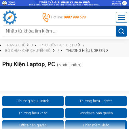
Hotline:
0987 989 678
TRANG CHỦ
PHỤ KIỆN LAPTOP, PC
BỘ CHIA - CÁP CHUYỂN ĐỔI
THƯƠNG HIỆU UGREEN
Phụ Kiện Laptop, PC
(5 sản phẩm)
Thương hiẹu Unitek
Thương hiệu Ugreen
Thương hiệu khác
Windows bản quyền
Office bản quyền
Phần mềm khác