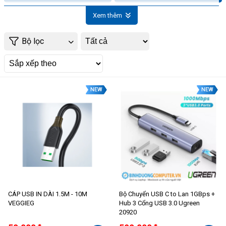
Xem thêm
Bộ lọc
NEW
NEW
CÁP USB IN DÀI 1.5M - 10M
Bộ Chuyển USB C to Lan 1GBps +
VEGGIEG
Hub 3 Cổng USB 3.0 Ugreen
20920