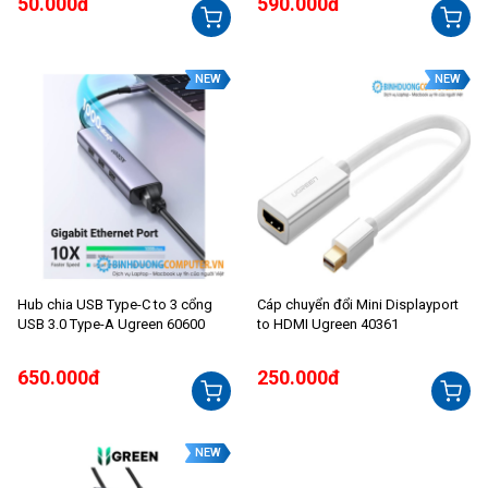
50.000đ
590.000đ
NEW
NEW
Hub chia USB Type-C to 3 cổng
Cáp chuyển đổi Mini Displayport
USB 3.0 Type-A Ugreen 60600
to HDMI Ugreen 40361
650.000đ
250.000đ
NEW