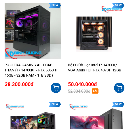
NEW
NEW
PC ULTRA GAMING AI - PCAP
Bộ PC Đồ Họa Intel I7-14700K/
TITAN ( I7 14700KF - RTX 5060 Ti
VGA Asus TUF RTX 4070TI 12GB
16GB - 32GB RAM - 1TB SSD)
38.300.000đ
50.040.000đ
52.004.000đ
4%
NEW
NEW