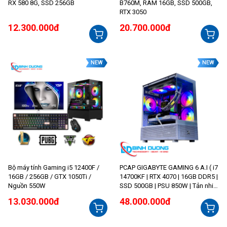
RX 580 8G, SSD 256GB
B760M, RAM 16GB, SSD 500GB,
RTX 3050
12.300.000đ
20.700.000đ
NEW
NEW
Bộ máy tính Gaming i5 12400F /
PCAP GIGABYTE GAMING 6 A.I ( i7
16GB / 256GB / GTX 1050Ti /
14700KF | RTX 4070 | 16GB DDR5 |
Nguồn 550W
SSD 500GB | PSU 850W | Tản nhiệt
nước 360 RGB )
13.030.000đ
48.000.000đ