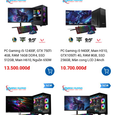
PC Gaming i5-12400F, GTX 750Ti
PC Gaming i5 9400F, Main H310,
4GB, RAM 16GB DDR4, SSD
GTX1050Ti 4G, RAM 8GB, SSD
512GB, Main H610, Nguồn 650W
256GB, Màn cong LCD 24inch
13.500.000đ
10.700.000đ
NEW
NEW