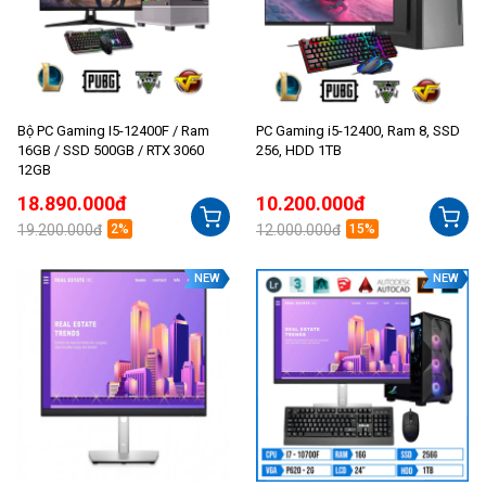
Bộ PC Gaming I5-12400F / Ram
PC Gaming i5-12400, Ram 8, SSD
16GB / SSD 500GB / RTX 3060
256, HDD 1TB
12GB
18.890.000đ
10.200.000đ
19.200.000đ
2%
12.000.000đ
15%
NEW
NEW