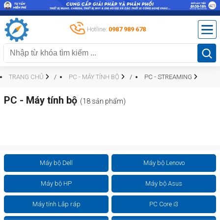
Hotline:
0987 989 678
TRANG CHỦ
PC - MÁY TÍNH BỘ
PC - STREAMING
PC - Máy tính bộ
(18 sản phẩm)
Máy bộ Dell
Máy bộ Lenovo
Máy bộ HP
Máy bộ Asus
Máy tính Lắp ráp
PC Core i3