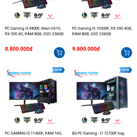
PC Gaming i5 9400F, Main H310,
PC Gaming I3 10500F, RX 550 4GB,
RX 550 4G, RAM 8GB, SSD 256GB
RAM 8GB, SSD 256GB
8.800.000đ
9.800.000đ
NEW
NEW
PC GAMING I5 11400F, RAM 16G,
Bộ PC Gaming - I7 12700F tray,