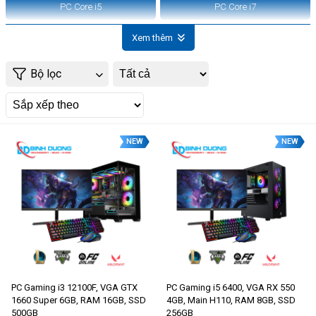
PC Core i5
PC Core i7
Xem thêm
Bộ lọc
NEW
NEW
PC Gaming i3 12100F, VGA GTX
PC Gaming i5 6400, VGA RX 550
1660 Super 6GB, RAM 16GB, SSD
4GB, Main H110, RAM 8GB, SSD
500GB
256GB