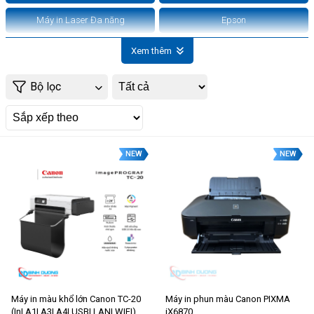
Máy in Laser Đa năng
Epson
Xem thêm
Bộ lọc
NEW
NEW
Máy in màu khổ lớn Canon TC-20
Máy in phun màu Canon PIXMA
(In| A1| A3| A4| USB| LAN| WIFI)
iX6870