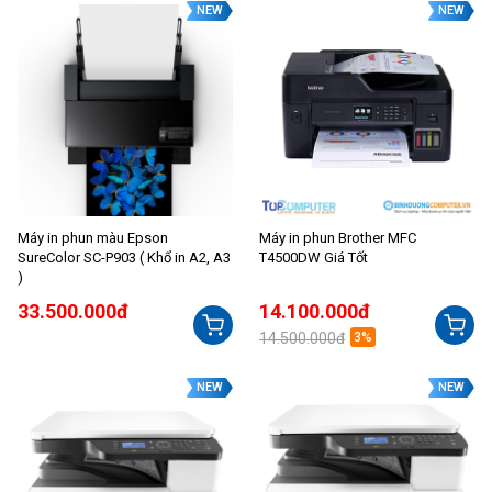
NEW
NEW
Máy in phun màu Epson
Máy in phun Brother MFC
SureColor SC-P903 ( Khổ in A2, A3
T4500DW Giá Tốt
)
33.500.000đ
14.100.000đ
14.500.000đ
3%
NEW
NEW