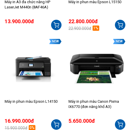
Máy in A3 đa chức năng HP
Máy in phun màu Epson L15150
LaserJet M440n (8AF46A)
13.900.000đ
22.800.000đ
22.900.000đ
1%
NEW
NEW
Máy in phun màu Epson L14150
Máy in phun màu Canon Pixma
IX6770 (đơn năng khổ A3)
16.990.000đ
5.650.000đ
15.900.000đ
0%