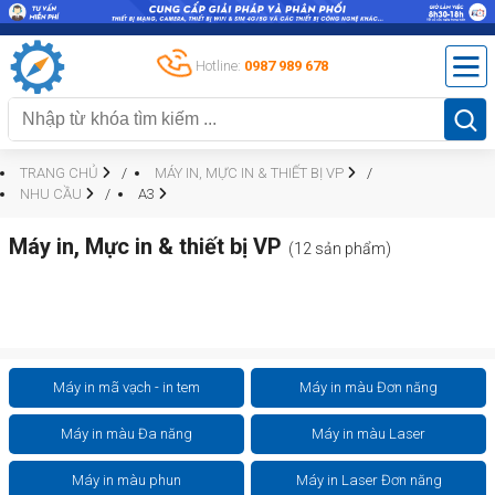
Hotline:
0987 989 678
TRANG CHỦ
MÁY IN, MỰC IN & THIẾT BỊ VP
NHU CẦU
A3
Máy in, Mực in & thiết bị VP
(12 sản phẩm)
Máy in mã vạch - in tem
Máy in màu Đơn năng
Máy in màu Đa năng
Máy in màu Laser
Máy in màu phun
Máy in Laser Đơn năng