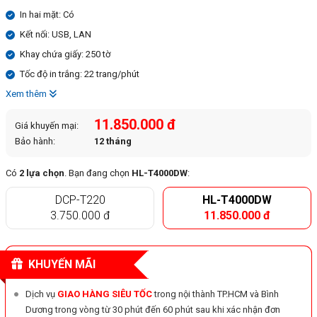
In hai mặt: Có
Kết nối: USB, LAN
Khay chứa giấy: 250 tờ
Tốc độ in trắng: 22 trang/phút
Xem thêm
11.850.000 đ
Giá khuyến mại:
Bảo hành:
12 tháng
Có
2 lựa chọn
. Bạn đang chọn
HL-T4000DW
:
DCP-T220
HL-T4000DW
3.750.000 đ
11.850.000 đ
KHUYẾN MÃI
Dịch vụ
GIAO HÀNG SIÊU TỐC
trong nội thành TP.HCM và Bình
Dương trong vòng từ 30 phút đến 60 phút sau khi xác nhận đơn