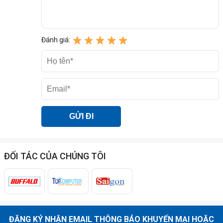
Đánh giá:
Sử dụng dễ dàng
Màn hình màu TFT lớn có kích thước
2.7inch
trên máy là một trang
thiết bị quan trọng mang lại sự tiện lợi và trực quan trọng quá trình
ĐỐI TÁC CỦA CHÚNG TÔI
sử dụng. Màn hình này giúp bạn dễ dàng tương tác và điều chỉnh các
chức năng in ấn một cách dễ dàng. Với màn hình lớn, bạn có không
gian đủ để thực hiện các thiết lập in một cách thuận tiện và nhanh
chóng. Thông tin chi tiết về trạng thái của máy, tình trạng in, cài đặt
và các tùy chọn in được hiển thị một cách rõ ràng và dễ theo dõi.
Điều này giúp người dùng quản lý hiệu quả quá trình in ấn và đáp
ĐĂNG KÝ NHẬN EMAIL THÔNG BÁO KHUYẾN MẠI HOẶC