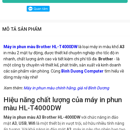
MÔ TẢ SẢN PHẨM
Máy in phun màu Brother HL-T4000DW
là loại máy in màu khổ
A3
in màu 2 mặt tự động, được thiết kế chuyên nghiệp cho tốc độ in
nhanh, chất lượng ảnh cao và tiết kiệm chi phí tối đa.
Brother
- là
một công ty chuyên về thiết kế, phát triển, sản xuất và kinh doanh
các sản phẩm văn phòng. Cùng
Bình Dương Computer
tìm hiểu về
dòng máy này nhé!
Xem thêm:
Máy in phun màu chính hãng, giá rẻ Bình Dương
Hiệu năng chất lượng của máy in phun
màu HL-T4000DW
Máy in phun màu A3 Brother HL-4000DW
với chức năng in đảo
mặt
A3
,
USB
,
Wifi
là một thiết bị in vượt trội, sở hữu nhiều tính năng
ấn tượng. Với khả năng in đảo mặt
A3
, máy in này cho phép bạn tạo