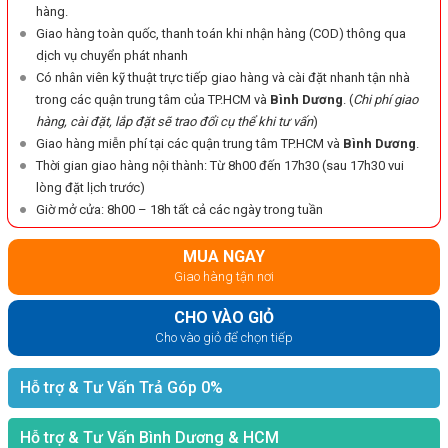
hàng.
Giao hàng toàn quốc, thanh toán khi nhận hàng (COD) thông qua
dịch vụ chuyển phát nhanh
Có nhân viên kỹ thuật trực tiếp giao hàng và cài đặt nhanh tận nhà
trong các quận trung tâm của TP.HCM và
Bình Dương
. (
Chi phí giao
hàng, cài đặt, lắp đặt sẽ trao đổi cụ thể khi tư vấn
)
Giao hàng miễn phí tại các quận trung tâm TP.HCM và
Bình Dương
.
Thời gian giao hàng nội thành: Từ 8h00 đến 17h30 (sau 17h30 vui
lòng đặt lịch trước)
Giờ mở cửa: 8h00 – 18h tất cả các ngày trong tuần
MUA NGAY
Giao hàng tận nơi
CHO VÀO GIỎ
Cho vào giỏ để chọn tiếp
Hỗ trợ & Tư Vấn Trả Góp 0%
Hỗ trợ & Tư Vấn Bình Dương & HCM