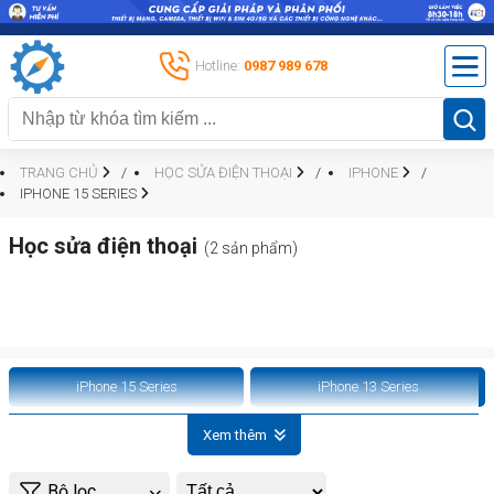
Hotline:
0987 989 678
TRANG CHỦ
HỌC SỬA ĐIỆN THOẠI
IPHONE
IPHONE 15 SERIES
Học sửa điện thoại
(2 sản phẩm)
iPhone 15 Series
iPhone 13 Series
Xem thêm
Bộ lọc