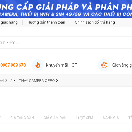
 giao hàng
Hướng dẫn thanh toán
Chính sách đổi trả hàng
:
0987 989 678
Khuyến mãi HOT
Giờ vàng g
ẠI
THAY CAMERA OPPO
T
GIÁ TĂNG DẦN
GIÁ GIẢM DẦN
LƯỢT XEM
ĐÁNH GIÁ
T