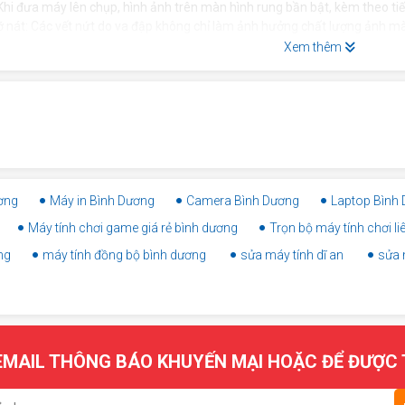
Khi đưa máy lên chụp, hình ảnh trên màn hình rung bần bật, kèm theo tiế
ỡ nát: Các vết nứt do va đập không chỉ làm ảnh hưởng chất lượng ảnh 
Xem thêm
ơng
Máy in Bình Dương
Camera Bình Dương
Laptop Bình
Máy tính chơi game giá rẻ bình dương
Trọn bộ máy tính chơi l
ng
máy tính đồng bộ bình dương
sửa máy tính dĩ an
sửa 
MAIL THÔNG BÁO KHUYẾN MẠI HOẶC ĐỂ ĐƯỢC 