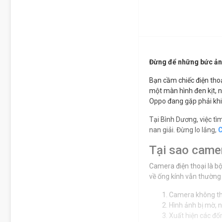
Đừng để những bức ảnh
Bạn cầm chiếc điện thoạ
một màn hình đen kịt, 
Oppo đang gặp phải khi
Tại Bình Dương, việc tì
nan giải. Đừng lo lắng,
C
Tại sao camer
Camera điện thoại là bộ
về ống kính vẫn thường 
Camera không thể
Hình ảnh bị mờ, 
Xuất hiện các đố