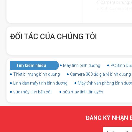
Camera bị rung: 
Kính camera bị v
biến bên trong.
ĐỐI TÁC CỦA CHÚNG TÔI
Tìm kiếm nhiều
Máy tính bình dương
PC Bình Dư
Thiết bị mạng bình dương
Camera 360 độ giá rẻ bình dương
Linh kiện máy tính bình dương
Máy tính văn phòng bình dươ
sửa máy tính bến cát
sửa máy tính tân uyên
ĐĂNG KÝ NHẬN E