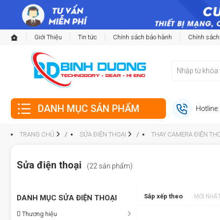
Giới Thiệu
Tin tức
Chính sách bảo hành
Chính sách
DANH MỤC SẢN PHẨM
Hotline
TRANG CHỦ
SỬA ĐIỆN THOẠI
THAY CAMERA ĐIỆN THO
Sửa điện thoại
(22 sản phẩm)
Sắp xếp theo
MỚI NHẤ
DANH MỤC SỬA ĐIỆN THOẠI
Thương hiệu