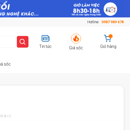
Hotline:
0987 989 678
...
Tin tức
Giỏ hàng
Giá sốc
iá sốc
ÊN A->Z