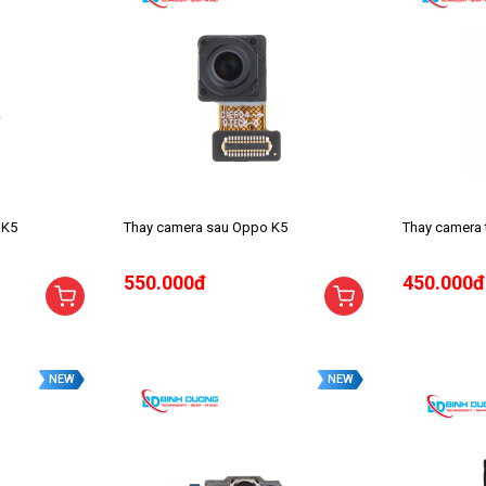
 K5
Thay camera sau Oppo K5
Thay camera 
550.000đ
450.000đ
NEW
NEW