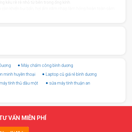
ng kêu rè rè nhỏ từ bên trong ống kính.
mà còn khiến bụi bẩn, hơi ẩm xâm nhập làm hỏng hoàn toàn cảm
 Dương
Máy chấm công bình dương
iên minh huyền thoại
Laptop cũ giá rẻ bình dương
máy tính thủ dầu một
sửa máy tính thuận an
TƯ VẤN MIỄN PHÍ