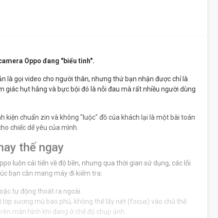
camera Oppo đang "biểu tình".
iản là gọi video cho người thân, nhưng thứ bạn nhận được chỉ là
 giác hụt hẫng và bực bội đó là nỗi đau mà rất nhiều người dùng
h kiện chuẩn zin và không "luộc" đồ của khách lại là một bài toán
cho chiếc dế yêu của mình.
hay thế ngay
po luôn cải tiến về độ bền, nhưng qua thời gian sử dụng, các lỗi
 lúc bạn cần mang máy đi kiểm tra:
ặc tự động thoát ra ngoài.
lớp sương mù bao phủ, không thể lấy nét (focus) vào chủ thể.
rên màn hình khi đang ở chế độ chụp ảnh.