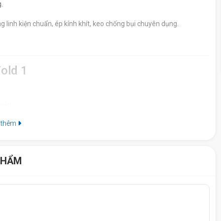
.
g linh kiện chuẩn, ép kính khít, keo chống bụi chuyên dụng.
old 1
kiện.
 thêm
PHẨM