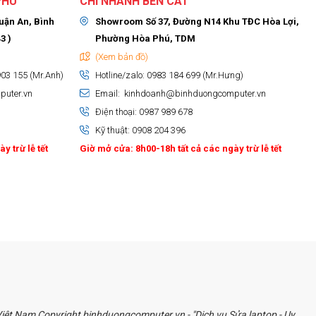
PHÚ
CHI NHÁNH BẾN CÁT
huận An, Bình
Showroom Số 37, Đường N14 Khu TĐC Hòa Lợi,
3 )
Phường Hòa Phú, TDM
(Xem bản đồ)
903 155 (Mr.Anh)
Hotline/zalo: 0983 184 699 (Mr.Hưng)
puter.vn
Email: kinhdoanh@binhduongcomputer.vn
Điện thoại: 0987 989 678
Kỹ thuật: 0908 204 396
y trừ lễ tết
Giờ mở cửa: 8h00-18h tất cả các ngày trừ lễ tết
ệt Nam Copyright binhduongcomputer.vn - "Dịch vụ Sửa laptop - Uy