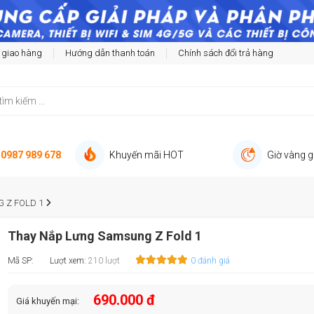
 giao hàng
Hướng dẫn thanh toán
Chính sách đổi trả hàng
:
0987 989 678
Khuyến mãi HOT
Giờ vàng g
 Z FOLD 1
Thay Nắp Lưng Samsung Z Fold 1
Mã SP:
Lượt xem:
210 lượt
0 đánh giá
690.000 đ
Giá khuyến mại: