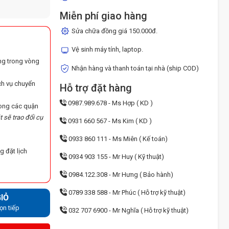
Miễn phí giao hàng
Sửa chữa đồng giá 150.000đ.
Vệ sinh máy tính, laptop.
ng trong vòng
Nhận hàng và thanh toán tại nhà (ship COD)
ch vụ chuyển
Hỗ trợ đặt hàng
0987.989.678 - Ms Hợp ( KD )
trong các quận
t sẽ trao đổi cụ
0931 660 567 - Ms Kim ( KD )
0933 860 111 - Ms Miên ( Kế toán)
g đặt lịch
0934 903 155 - Mr Huy ( Kỹ thuật)
0984.122.308 - Mr Hưng ( Bảo hành)
0789 338 588 - Mr Phúc ( Hỗ trợ kỹ thuật)
IỎ
ọn tiếp
032 707 6900 - Mr Nghĩa ( Hỗ trợ kỹ thuật)