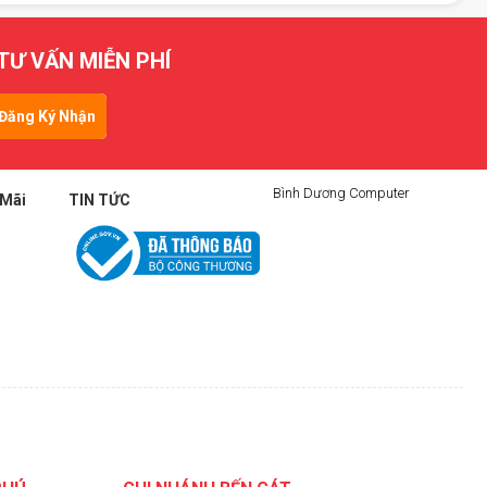
TƯ VẤN MIỄN PHÍ
Đăng Ký Nhận
Tin
Bình Dương Computer
 Mãi
TIN TỨC