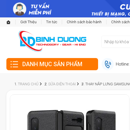
Giới Thiệu
Tin tức
Chính sách bảo hành
Chính sách
DANH MỤC SẢN PHẨM
Hotline
TRANG CHỦ
SỬA ĐIỆN THOẠI
THAY NẮP LƯNG SAMSUNG