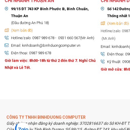
CHI NHÁNH THUẬN AN
CHI NHÁNH D
99/15 ĐT 743 KP Bình Phước B, Bình Chuẩn,
Số 142 Đường
Thuận An
Thống nhất 1
(Đầu đường An Phú 18)
(Xem bản đồ)
(Xem bản đồ)
Hotline/zalo: 098
Hotline/zalo: 0987 989 678 - 0931 660 567(Mr Anh)
(Mr.Anh)
Email: kinhdoanh@binhduongcomputer.vn
Email: kinhdoan
Điện thoại: 0987 989 678
Điện thoại: 0
Giờ làm việc: 8h00-18h từ thứ 2 đến thứ 7. Nghỉ Chủ
Kỹ thuật: 090
Nhật và Lễ Tết.
Giờ mở cửa: 8h00
CÔNG TY TNHH BINHDUONG COMPUTER
Giấy chứng nhận đăng ký doanh nghiệp: 3702816637 do Sở KH-ĐT TP
Cửa hàng Máy Tính Bình Dương :Số 99/15, đường ĐT 743, khu phố Bì