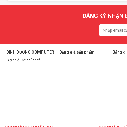
ĐĂNG KÝ NHẬN E
Cam Kết Khi Thay Nắp Lưng Tại Bình
BÌNH DƯƠNG COMPUTER
Bảng giá sản phẩm
Bảng gi
Sử dụng nắp lưng kính zin hoặc linh kiện chất lượng cao.
Giới thiệu về chúng tôi
Keo chuyên dụng, ép chặt, không hở mép.
Không phát sinh chi phí, rõ ràng từng bước.
Bảo hành keo dán và nắp lưng từ 3 – 6 tháng.