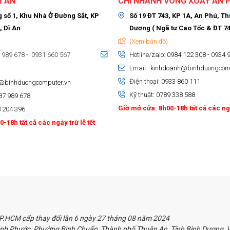
Ĩ AN
CHI NHÁNH VÒNG XOAY AN 
 số 1, Khu Nhà Ở Đường Sắt, KP
Số 19 ĐT 743, KP 1A, An Phú, T
, Dĩ An
Dương ( Ngã tư Cao Tốc & ĐT 74
(Xem bản đồ)
7 989 678 - 0931 660 567
Hotline/zalo: 0984 122 308 - 0934 
Email: kinhdoanh@binhduongcom
Điện thoại: 0933 860 111
h@binhduongcomputer.vn
Kỹ thuật: 0789 338 588
987 989 678
Giờ mở cửa: 8h00-18h tất cả các ngà
8 204 396
-18h tất cả các ngày trừ lễ tết
.HCM cấp thay đổi lần 6 ngày 27 tháng 08 năm 2024
nh Phước, Phường Bình Chuẩn, Thành phố Thuận An, Tỉnh Bình Dương, Vi