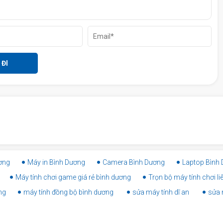
ơng
Máy in Bình Dương
Camera Bình Dương
Laptop Bình
Máy tính chơi game giá rẻ bình dương
Trọn bộ máy tính chơi l
ng
máy tính đồng bộ bình dương
sửa máy tính dĩ an
sửa 