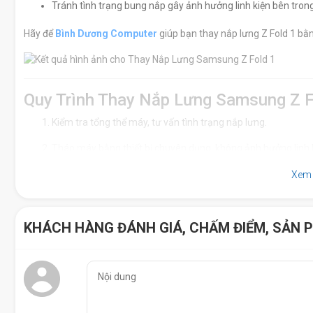
Tránh tình trạng bung nắp gây ảnh hưởng linh kiện bên trong
Hãy để
Bình Dương Computer
giúp bạn thay nắp lưng Z Fold 1 bằn
Quy Trình Thay Nắp Lưng Samsung Z F
Kiểm tra tổng thể máy, tư vấn tình trạng nắp lưng.
Tháo máy bằng thiết bị chuyên dụng, không ảnh hưởng linh 
Vệ sinh mặt tiếp xúc, loại bỏ lớp keo cũ.
Xem
Gắn nắp lưng mới, ép keo kín bằng máy chuyên dụng.
KHÁCH HÀNG ĐÁNH GIÁ, CHẤM ĐIỂM, SẢN 
Kiểm tra độ kín, tính thẩm mỹ, và test lại chức năng máy.
Dán tem bảo hành, hoàn tất quy trình.