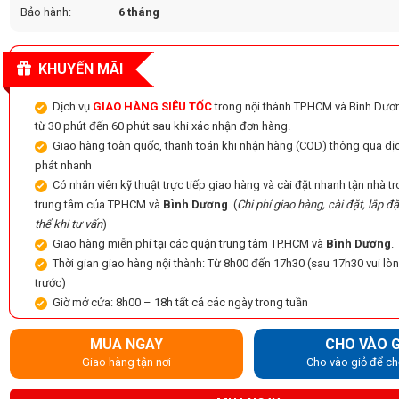
Bảo hành:
6 tháng
KHUYẾN MÃI
Dịch vụ
GIAO HÀNG SIÊU TỐC
trong nội thành TP.HCM và Bình Dươ
từ 30 phút đến 60 phút sau khi xác nhận đơn hàng.
Giao hàng toàn quốc, thanh toán khi nhận hàng (COD) thông qua dị
phát nhanh
Có nhân viên kỹ thuật trực tiếp giao hàng và cài đặt nhanh tận nhà 
trung tâm của TP.HCM và
Bình Dương
. (
Chi phí giao hàng, cài đặt, lắp đặ
thể khi tư vấn
)
Giao hàng miễn phí tại các quận trung tâm TP.HCM và
Bình Dương
.
Thời gian giao hàng nội thành: Từ 8h00 đến 17h30 (sau 17h30 vui lòn
trước)
Giờ mở cửa: 8h00 – 18h tất cả các ngày trong tuần
MUA NGAY
CHO VÀO G
Giao hàng tận nơi
Cho vào giỏ để ch