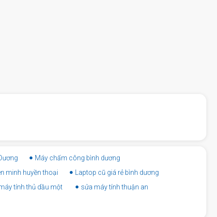
 Dương
Máy chấm công bình dương
iên minh huyền thoại
Laptop cũ giá rẻ bình dương
máy tính thủ dầu một
sửa máy tính thuận an