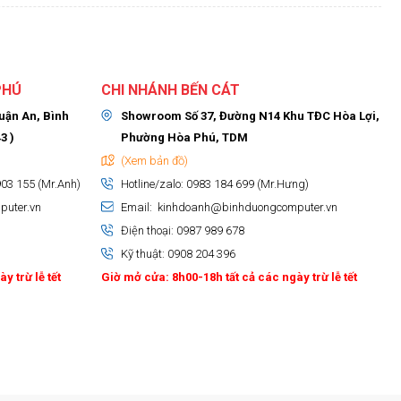
PHÚ
CHI NHÁNH BẾN CÁT
huận An, Bình
Showroom Số 37, Đường N14 Khu TĐC Hòa Lợi,
3 )
Phường Hòa Phú, TDM
(Xem bản đồ)
903 155 (Mr.Anh)
Hotline/zalo: 0983 184 699 (Mr.Hưng)
puter.vn
Email: kinhdoanh@binhduongcomputer.vn
Điện thoại: 0987 989 678
Kỹ thuật: 0908 204 396
y trừ lễ tết
Giờ mở cửa: 8h00-18h tất cả các ngày trừ lễ tết