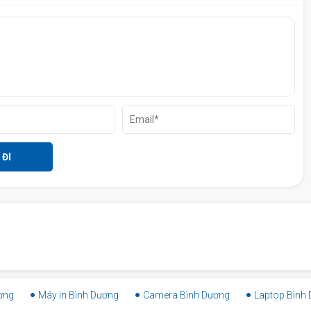
3 Tại Bình Dương Computer
ơng
Máy in Bình Dương
Camera Bình Dương
Laptop Bình
h trạng máy).