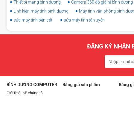
Thiết bị mạng bình dương
Camera 360 độ giá rẻ bình dương
Ký tên lên linh kiện để đảm bảo minh bạch, đúng linh kiện
Linh kiện máy tính bình dương
Máy tính văn phòng bình dươ
sửa máy tính bến cát
Thực hiện thay màn hình Xiaomi Mi A3 với công nghệ và t
sửa máy tính tân uyên
Kiểm tra lại chức năng màn hình sau khi thay (cảm ứng, hi
Giao máy và dán tem bảo hành, hướng dẫn chăm sóc màn 
ĐĂNG KÝ NHẬN E
BÌNH DƯƠNG COMPUTER
Bảng giá sản phẩm
Bảng gi
Giới thiệu về chúng tôi