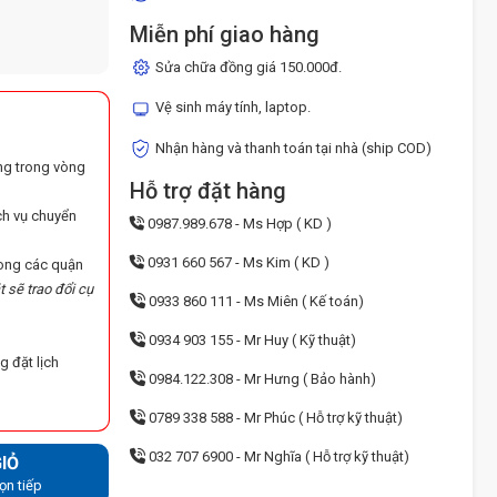
Miễn phí giao hàng
Sửa chữa đồng giá 150.000đ.
Vệ sinh máy tính, laptop.
Nhận hàng và thanh toán tại nhà (ship COD)
ng trong vòng
Hỗ trợ đặt hàng
ch vụ chuyển
0987.989.678 - Ms Hợp ( KD )
0931 660 567 - Ms Kim ( KD )
trong các quận
t sẽ trao đổi cụ
0933 860 111 - Ms Miên ( Kế toán)
0934 903 155 - Mr Huy ( Kỹ thuật)
g đặt lịch
0984.122.308 - Mr Hưng ( Bảo hành)
0789 338 588 - Mr Phúc ( Hỗ trợ kỹ thuật)
032 707 6900 - Mr Nghĩa ( Hỗ trợ kỹ thuật)
IỎ
ọn tiếp