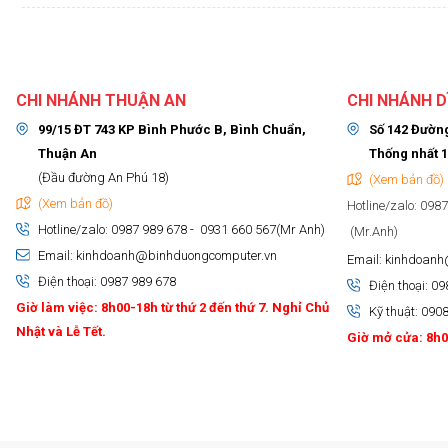
CHI NHÁNH THUẬN AN
CHI NHÁNH D
99/15 ĐT 743 KP Bình Phước B, Bình Chuẩn,
Số 142 Đường
Thuận An
Thống nhất 1
(Đầu đường An Phú 18)
(Xem bản đồ)
(Xem bản đồ)
Hotline/zalo: 098
Hotline/zalo: 0987 989 678 - 0931 660 567(Mr Anh)
(Mr.Anh)
Email: kinhdoanh@binhduongcomputer.vn
Email: kinhdoan
Điện thoại: 0987 989 678
Điện thoại: 0
Giờ làm việc: 8h00-18h từ thứ 2 đến thứ 7. Nghỉ Chủ
Kỹ thuật: 090
Nhật và Lễ Tết.
Giờ mở cửa: 8h00
Cam Kết Dịch Vụ Tại Bình Dương Comp
Linh kiện chính hãng, màn hình Xiaomi Mi A3 zin 100%.
Thay màn hình nhanh chóng, lấy ngay trong ngày.