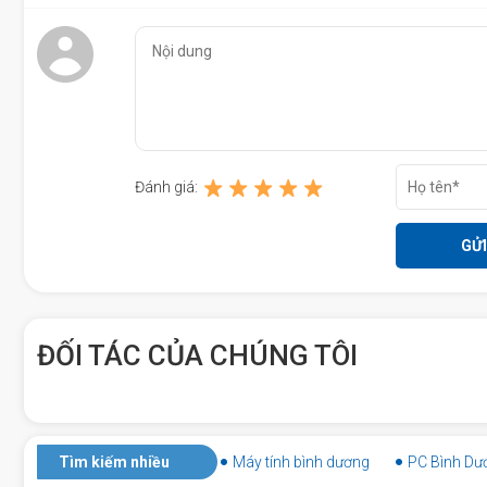
Đánh giá:
ĐỐI TÁC CỦA CHÚNG TÔI
Quy Trình Thay Màn Hình Xiaomi Mi A
Tiếp nhận máy và kiểm tra tình trạng màn hình.
Tìm kiếm nhiều
Máy tính bình dương
PC Bình Dư
Tư vấn và báo giá thay màn hình hoặc ép kính (tùy vào tìn