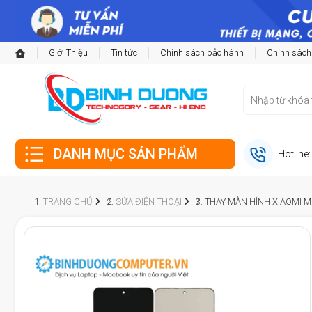
Giới Thiệu
Tin tức
Chính sách bảo hành
Chính sách
DANH MỤC SẢN PHẨM
Hotline
TRANG CHỦ
SỬA ĐIỆN THOẠI
THAY MÀN HÌNH XIAOMI MI