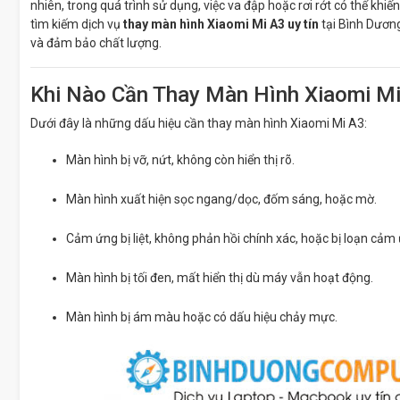
nhiên, trong quá trình sử dụng, việc va đập hoặc rơi rớt có thể khiế
tìm kiếm dịch vụ
thay màn hình Xiaomi Mi A3 uy tín
tại Bình Dươn
và đảm bảo chất lượng.
Khi Nào Cần Thay Màn Hình Xiaomi M
Dưới đây là những dấu hiệu cần thay màn hình Xiaomi Mi A3:
Màn hình bị vỡ, nứt, không còn hiển thị rõ.
Màn hình xuất hiện sọc ngang/dọc, đốm sáng, hoặc mờ.
Cảm ứng bị liệt, không phản hồi chính xác, hoặc bị loạn cảm
Màn hình bị tối đen, mất hiển thị dù máy vẫn hoạt động.
Màn hình bị ám màu hoặc có dấu hiệu chảy mực.