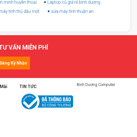
iên minh huyền thoại
Laptop cũ giá rẻ bình dương
máy tính thủ dầu một
sửa máy tính thuận an
TƯ VẤN MIỄN PHÍ
Đăng Ký Nhận
Tin
Bình Dương Computer
 Mãi
TIN TỨC