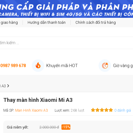
 giao hàng
Hướng dẫn thanh toán
Chính sách đổi trả hàng
:
0987 989 678
Khuyến mãi HOT
Giờ vàng g
 A3
Thay màn hình Xiaomi Mi A3
Mã SP:
Man Hinh Xiaomi A3
Lượt xem:
268 lượt
0 đánh giá
Giá niêm yết:
2.000.000 đ
-15%