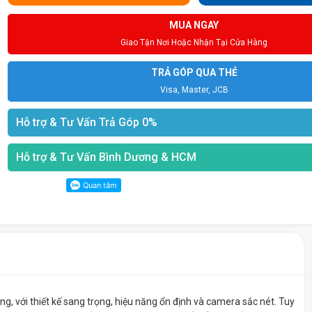
MUA NGAY
Giao Tận Nơi Hoặc Nhận Tại Cửa Hàng
TRẢ GÓP QUA THẺ
Visa, Master, JCB
Hỗ trợ & Tư Vấn Trả Góp 0%
Hỗ trợ & Tư Vấn Bình Dương & HCM
g, với thiết kế sang trọng, hiệu năng ổn định và camera sắc nét. Tuy