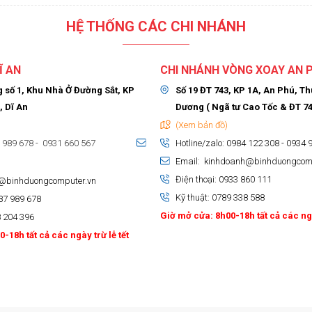
HỆ THỐNG CÁC CHI NHÁNH
Ĩ AN
CHI NHÁNH VÒNG XOAY AN 
 số 1, Khu Nhà Ở Đường Sắt, KP
Số 19 ĐT 743, KP 1A, An Phú, T
, Dĩ An
Dương ( Ngã tư Cao Tốc & ĐT 74
(Xem bản đồ)
7 989 678 - 0931 660 567
Hotline/zalo: 0984 122 308 - 0934 
Email: kinhdoanh@binhduongcom
Điện thoại: 0933 860 111
h@binhduongcomputer.vn
Kỹ thuật: 0789 338 588
987 989 678
Giờ mở cửa: 8h00-18h tất cả các ngà
8 204 396
-18h tất cả các ngày trừ lễ tết
uter