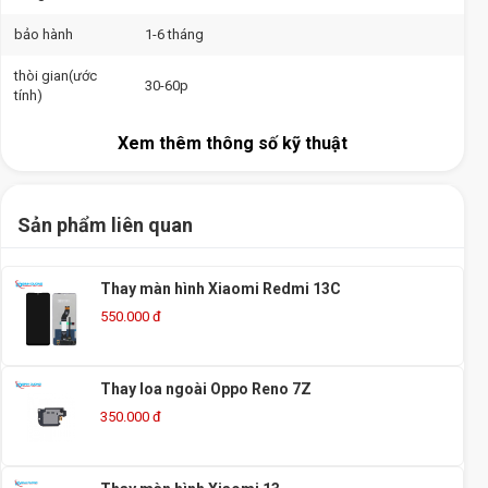
bảo hành
1-6 tháng
thòi gian(ước
30-60p
tính)
Xem thêm thông số kỹ thuật
Sản phẩm liên quan
Thay màn hình Xiaomi Redmi 13C
550.000 đ
Thay loa ngoài Oppo Reno 7Z
350.000 đ