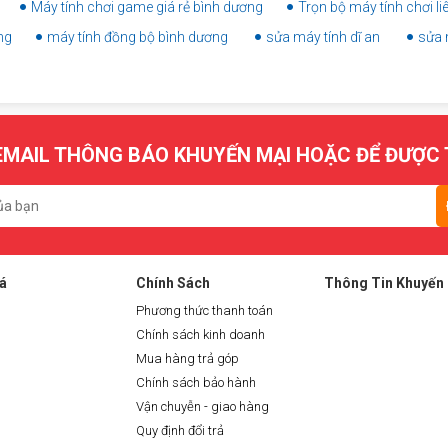
Máy tính chơi game giá rẻ bình dương
Trọn bộ máy tính chơi l
.
ng
máy tính đồng bộ bình dương
sửa máy tính dĩ an
sửa 
hiết bị chuyên dụng.
ển thị, màu sắc).
hình sau khi thay.
MAIL THÔNG BÁO KHUYẾN MẠI HOẶC ĐỂ ĐƯỢC 
á
Chính Sách
Thông Tin Khuyến
Phương thức thanh toán
Chính sách kinh doanh
Mua hàng trả góp
Chính sách bảo hành
Vận chuyễn - giao hàng
Quy định đổi trả