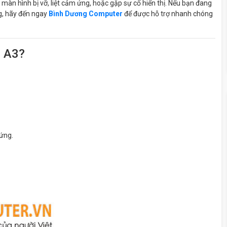
n màn hình bị vỡ, liệt cảm ứng, hoặc gặp sự cố hiển thị. Nếu bạn đang
g, hãy đến ngay
Bình Dương Computer
để được hỗ trợ nhanh chóng
i A3?
 ứng.