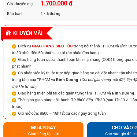
1.700.000 đ
Giá khuyến mại:
Bảo hành:
1 - 6 tháng
KHUYẾN MÃI
Dịch vụ
GIAO HÀNG SIÊU TỐC
trong nội thành TP.HCM và Bình Dươ
từ 30 phút đến 60 phút sau khi xác nhận đơn hàng.
Giao hàng toàn quốc, thanh toán khi nhận hàng (COD) thông qua dị
phát nhanh
Có nhân viên kỹ thuật trực tiếp giao hàng và cài đặt nhanh tận nhà 
trung tâm của TP.HCM và
Bình Dương
. (
Chi phí giao hàng, cài đặt, lắp đặ
thể khi tư vấn
)
Giao hàng miễn phí tại các quận trung tâm TP.HCM và
Bình Dương
.
Thời gian giao hàng nội thành: Từ 8h00 đến 17h30 (sau 17h30 vui lòn
trước)
Giờ mở cửa: 8h00 – 18h tất cả các ngày trong tuần
MUA NGAY
CHO VÀO G
Giao hàng tận nơi
Cho vào giỏ để ch