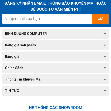
sạc.
ĐĂNG KÝ NHẬN EMAIL THÔNG BÁO KHUYẾN MẠI HOẶC
ĐỂ ĐƯỢC TƯ VẤN MIỄN PHÍ
GỬI
BÌNH DƯƠNG COMPUTER
Bảng giá sản phẩm
Bảng giá
Chính Sách
Lợi Ích Khi Sử Dụng Dịch Vụ Tại
Thông Tin Khuyến Mãi
Computer Bình Dương
Đội ngũ kỹ thuật viên chuyên nghiệp và giàu kinh nghiệm.
TIN TỨC
Cam kết sử dụng linh kiện chính hãng, an tâm về chất lượng.
Quy trình sửa chữa minh bạch, nhanh chóng.
Bảo hành dịch vụ lâu dài, an tâm sử dụng.
HỆ THỐNG CÁC SHOWROOM