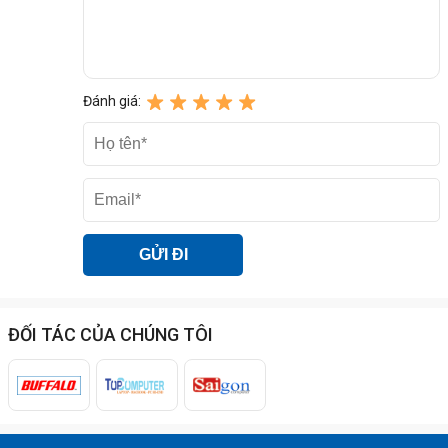
chuyên nghiệp
Để đảm bảo an toàn cho máy,
kỹ thuật viên của chúng tôi thực hiện
theo các bước xuống dòng chi tiết dưới đây:
Đánh giá:
Bước 1: Kiểm tra và chẩn đoán
Kỹ thuật viên tiếp nhận máy
và kiểm tra toàn bộ các chức năng.
Dùng máy đo chuyên
dụng để xác định lỗi do chân sạc hay do IC sạc trên main.
Bước 2: Tháo máy bằng thiết bị chuyên dụng
Đặt máy lên
bàn nhiệt để làm mềm lớp keo zin của nhà sản xuất.
Sử dụng
dụng cụ tách chuyên dụng để mở mặt lưng,
đảm bảo không
trầy xước khung viền.
Bước 3: Thay thế chân sạc mới
Tháo các ốc cố định và cụm
loa ngoài để tiếp cận bo sạc dưới.
Tiến hành thay chân sạc
mới chuẩn zin cho Xiaomi 15.
Bước 4: Kiểm tra thông số kỹ thuật
Lắp tạm máy và kiểm tra
ĐỐI TÁC CỦA CHÚNG TÔI
dòng điện đi vào bằng máy đo Ampe.
Xác nhận máy đã nhận
lại chế độ sạc nhanh và truyền dữ liệu bình thường.
Bước 5: Đóng máy và bàn giao
Vệ sinh sạch lớp keo cũ và đi
keo chống nước mới cho mặt lưng.
Dán tem bảo hành và
hướng dẫn khách hàng cách sử dụng để tăng tuổi thọ cổng