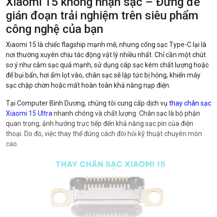
Xiaomi 15 không nhận sạc – Đừng để
gián đoạn trải nghiệm trên siêu phẩm
công nghệ của bạn
Xiaomi 15 là chiếc flagship mạnh mẽ,
nhưng cổng sạc Type-C lại là
nơi thường xuyên chịu tác động vật lý nhiều nhất.
Chỉ cần một chút
sơ ý như cắm sạc quá mạnh,
sử dụng cáp sạc kém chất lượng hoặc
để bụi bẩn,
hơi ẩm lọt vào,
chân sạc sẽ lập tức bị hỏng,
khiến máy
sạc chập chờn hoặc mất hoàn toàn khả năng nạp điện.
Tại Computer Bình Dương, chúng tôi cung cấp dịch vụ
thay chân sạc
Xiaomi 15 Ultra
nhanh chóng và chất lượng. Chân sạc là bộ phận
quan trọng, ảnh hưởng trực tiếp đến khả năng sạc pin của điện
thoại. Do đó, việc thay thế đúng cách đòi hỏi kỹ thuật chuyên môn
cao.