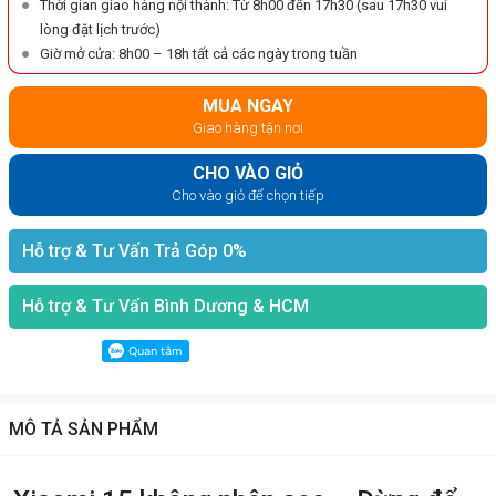
Thời gian giao hàng nội thành: Từ 8h00 đến 17h30 (sau 17h30 vui
lòng đặt lịch trước)
Giờ mở cửa: 8h00 – 18h tất cả các ngày trong tuần
MUA NGAY
Giao hàng tận nơi
CHO VÀO GIỎ
Cho vào giỏ để chọn tiếp
Hỗ trợ & Tư Vấn Trả Góp 0%
Hỗ trợ & Tư Vấn Bình Dương & HCM
MÔ TẢ SẢN PHẨM