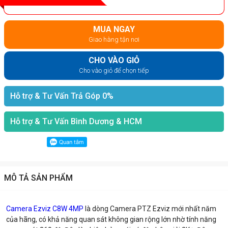
MUA NGAY
Giao hàng tận nơi
CHO VÀO GIỎ
Cho vào giỏ để chọn tiếp
Hỗ trợ & Tư Vấn Trả Góp 0%
Hỗ trợ & Tư Vấn Bình Dương & HCM
MÔ TẢ SẢN PHẨM
Camera Ezviz C8W 4MP
là dòng Camera PTZ Ezviz mới nhất năm
của hãng, có khả năng quan sát không gian rộng lớn nhờ tính năng