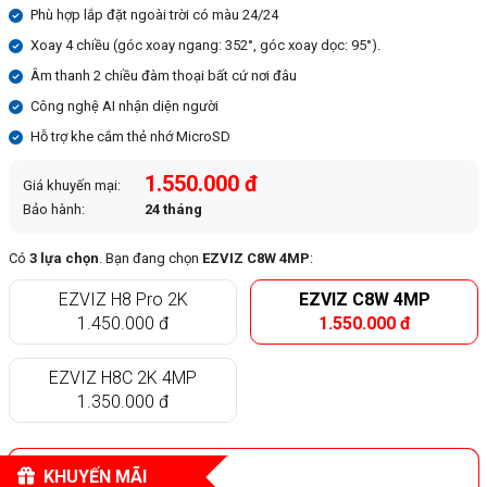
Phù hợp lắp đặt ngoài trời có màu 24/24
Xoay 4 chiều (góc xoay ngang: 352°, góc xoay dọc: 95°).
Âm thanh 2 chiều đàm thoại bất cứ nơi đâu
Công nghệ AI nhận diện người
Hỗ trợ khe cắm thẻ nhớ MicroSD
1.550.000 đ
Giá khuyến mại:
Bảo hành:
24 tháng
Có
3 lựa chọn
. Bạn đang chọn
EZVIZ C8W 4MP
:
EZVIZ H8 Pro 2K
EZVIZ C8W 4MP
1.450.000 đ
1.550.000 đ
EZVIZ H8C 2K 4MP
1.350.000 đ
KHUYẾN MÃI