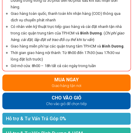
Dương trong vòng từ 30 phút đến 60 phút sau khi xác nhận đơn
hàng.
Giao hàng toàn quốc, thanh toán khi nhận hàng (COD) thông qua
dịch vụ chuyển phát nhanh
Có nhân viên kỹ thuật trực tiếp giao hàng và cài đặt nhanh tận nhà
trong các quận trung tâm của TP.HCM và
Bình Dương
. (
Chi phí giao
hàng, cài đặt, lắp đặt sẽ trao đổi cụ thể khi tư vấn
)
Giao hàng miễn phí tại các quận trung tâm TP.HCM và
Bình Dương
.
Thời gian giao hàng nội thành: Từ 8h00 đến 17h30 (sau 17h30 vui
lòng đặt lịch trước)
Giờ mở cửa: 8h00 – 18h tất cả các ngày trong tuần
MUA NGAY
Giao hàng tận nơi
CHO VÀO GIỎ
Cho vào giỏ để chọn tiếp
Hỗ trợ & Tư Vấn Trả Góp 0%