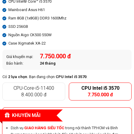
CPU Intel® Core™ i5 3570
Mainboard Asus H61
Ram 8GB (1x8GB) DDR3 1600Mhz
SSD 256GB
Nguồn Aigo CK500 550W
Case Xigmatek XA-22
7.750.000 đ
Giá khuyến mại:
Bảo hành:
24 tháng
Có
2 lựa chọn
. Bạn đang chọn
CPU Intel i5 3570
:
CPU-Core-i5-11400
CPU Intel i5 3570
8.400.000 đ
7.750.000 đ
KHUYẾN MÃI
Dịch vụ
GIAO HÀNG SIÊU TỐC
trong nội thành TP.HCM và Bình