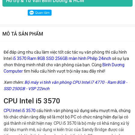
Hỗ trợ & Tư Vấn Bình Dương & HCM
MÔ TẢ SẢN PHẨM
Để đáp ứng nhu cầu làm việc tốt các tác vụ văn phòng thì cấu hình
Intel
i5 3570 Ram 8GB SSD 256GB màn hình Philip 24inch
sẽ sự lựa
chon thông minh nhất cho văn phòng của bạn. Cùng
Bình Dương
Computer
tìm hiểu cấu hình vượt trội này sau đây nhé!
Xem thêm:
Bộ máy vi tính văn phòng CPU Intel i7 4770 - Ram 8GB -
SSD 250GB - VSP 22inch
CPU Intel i5 3570
CPU Intel i5 3570
cấu hình văn phòng sử dụng siêu mượt mà, chúng
tôi chắc chắn rằng đây sẽ là một bộ PC có chức năng hiện đại lại có
giá thành rẻ nhất hiện nay. CPU i5 3570 là bộ máy có khả năng xử lý
dữ liệu mạnh mẽ, sử dụng vi kiến trúc của Sandy Bridge được cải