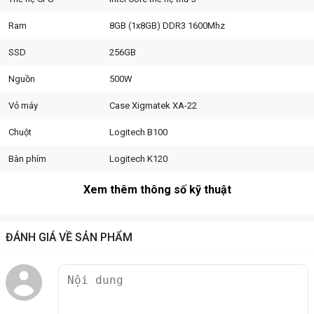
Ram
8GB (1x8GB) DDR3 1600Mhz
SSD
256GB
Mainboard Asus H61
Nguồn
500W
Đáp ứng tốt nhất cho bộ máy của bạn không thể thiếu đó là Main
Vỏ máy
Case Xigmatek XA-22
Asus H61 với giao diện BIOS linh hoạt và dễ dàng sử dụng. Cùng với
điều khiển băng thông Network iControl kèm Socket 1155 hỗ trợ
Chuột
Logitech B100
nhiều loại CPU khác nhau, giúp bạn có thể nâng cấp hệ thống máy
tính của mình.
Bàn phím
Logitech K120
Xem thêm thông số kỹ thuật
ĐÁNH GIÁ VỀ SẢN PHẨM