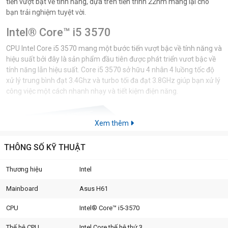
tiến vượt bật về tính năng, dựa trên tiến trình 22nm mang lại cho
bạn trải nghiệm tuyệt vời.
Intel® Core™ i5 3570
CPU Intel Core i5 3570 mang một bước tiến vượt bậc về tính năng và
hiệu suất bởi đây là sản phẩm đầu tiên được phát triển vươt bậc về
tính năng lẫn hiệu suất. Core i5 3570 sở hữu 4 nhân 4 luồng tốc độ
xử lý trung bình đạt 3.4Ghz và turbo tối đa đạt 3.8GHz giúp bạn xử lý
công việc một cách nhanh nhạy và tiết kiệm điện năng.
Xem thêm
THÔNG SỐ KỸ THUẬT
Thương hiệu
Intel
Mainboard
Asus H61
CPU
Intel® Core™ i5-3570
Thế hệ CPU
Intel Core thế hệ thứ 3