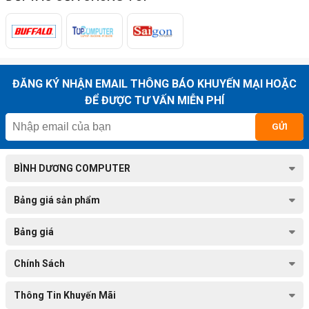
ĐĂNG KÝ NHẬN EMAIL THÔNG BÁO KHUYẾN MẠI HOẶC
ĐỂ ĐƯỢC TƯ VẤN MIỄN PHÍ
GỬI
BÌNH DƯƠNG COMPUTER
Bảng giá sản phẩm
Laptop Dell Vostro là dòng sản phẩm thường được sử dụng cho
doanh nhân ở phân khúc cao, cùng với thiết kế tinh tế, cấu hình và độ
Bảng giá
bền rất tốt.. .Thiết kế của các model Dell Vostro được làm từ vỏ nhựa
giúp nó trông trở nên mềm mại, nhẹ nhàng hơn rất nhiều so với các
Chính Sách
sản phẩm khác được làm bằng hợp kim nhôm.
Thông Tin Khuyến Mãi