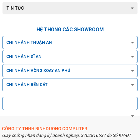
TIN TỨC
HỆ THỐNG CÁC SHOWROOM
CHI NHÁNH THUẬN AN
CHI NHÁNH DĨ AN
CHI NHÁNH VÒNG XOAY AN PHÚ
CHI NHÁNH BẾN CÁT
CÔNG TY TNHH BINHDUONG COMPUTER
Nhờ đó, trọng lượng của Dell Vostro khá nhẹ, chỉ chưa đến 2kg,
rất
Giấy chứng nhận đăng ký doanh nghiệp: 3702816637 do Sở KH-ĐT
phù hợp với đối với những người dùng thường xuyên phải di chuyển.