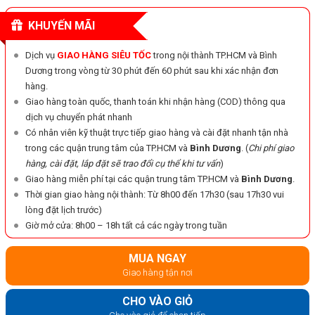
KHUYẾN MÃI
Dịch vụ
GIAO HÀNG SIÊU TỐC
trong nội thành TP.HCM và Bình
Dương trong vòng từ 30 phút đến 60 phút sau khi xác nhận đơn
hàng.
Giao hàng toàn quốc, thanh toán khi nhận hàng (COD) thông qua
dịch vụ chuyển phát nhanh
Có nhân viên kỹ thuật trực tiếp giao hàng và cài đặt nhanh tận nhà
trong các quận trung tâm của TP.HCM và
Bình Dương
. (
Chi phí giao
hàng, cài đặt, lắp đặt sẽ trao đổi cụ thể khi tư vấn
)
Giao hàng miễn phí tại các quận trung tâm TP.HCM và
Bình Dương
.
Thời gian giao hàng nội thành: Từ 8h00 đến 17h30 (sau 17h30 vui
lòng đặt lịch trước)
Giờ mở cửa: 8h00 – 18h tất cả các ngày trong tuần
MUA NGAY
Giao hàng tận nơi
CHO VÀO GIỎ