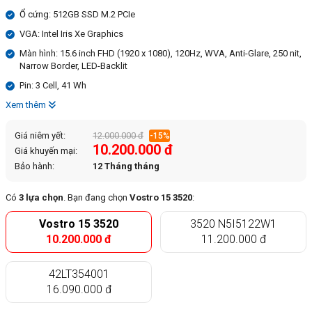
Ổ cứng: 512GB SSD M.2 PCIe
VGA: Intel Iris Xe Graphics
Màn hình: 15.6 inch FHD (1920 x 1080), 120Hz, WVA, Anti-Glare, 250 nit,
Narrow Border, LED-Backlit
Pin: 3 Cell, 41 Wh
Xem thêm
Giá niêm yết:
12.000.000 đ
-15%
10.200.000 đ
Giá khuyến mại:
Bảo hành:
12 Tháng tháng
Có
3 lựa chọn
. Bạn đang chọn
Vostro 15 3520
:
Vostro 15 3520
3520 N5I5122W1
10.200.000 đ
11.200.000 đ
42LT354001
16.090.000 đ