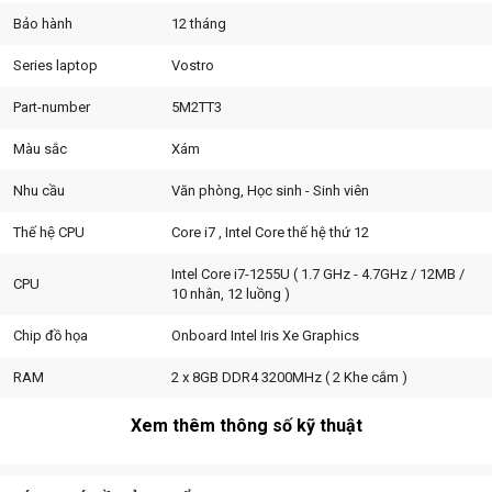
Bảo hành
12 tháng
Series laptop
Vostro
Part-number
5M2TT3
Màu sắc
Xám
Với cấu hình rất mạnh thế hệ mới hiện nay,
Dell Vostro 15 3520
5M2TT3
là dòng sản phẩm được nhiều khách hàng lựa chọn năm
Nhu cầu
Văn phòng, Học sinh - Sinh viên
2022. Màn hình rộng tới 15.6'', rất phù hợp với những khách hàng
Thế hệ CPU
Core i7 , Intel Core thế hệ thứ 12
cần hiển thị, xử lý dữ liệu nhiều.
Intel Core i7-1255U ( 1.7 GHz - 4.7GHz / 12MB /
CPU
10 nhân, 12 luồng )
Chip đồ họa
Onboard Intel Iris Xe Graphics
RAM
2 x 8GB DDR4 3200MHz ( 2 Khe cắm )
Xem thêm thông số kỹ thuật